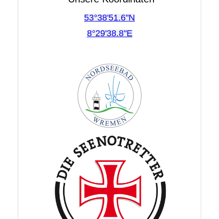
53°38'51.6"N
8°29'38.8"E